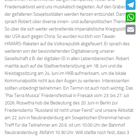
Faceb
Friedensaktivist wird uns musikalisch begleiten. Auf den Gräbern
der gefallenen Sowjetsoldaten werden Kerzen entzündet. Dann
Teleg
sprach Robert über diverse innen- und außenpolitischen Themen.
What
So über die sich weiter verbreitende imperialistische Kriegspolitik
der USA auch gegen China. So wurden kürzlich von Taiwan
Email
HIMARS-Raketen auf die Volksrepublik abgefeuert. Er sprach des
weiteren von der bevorstehenden Digitalisierung unserer
Gesellschaft z.B. der digitalen ID in allen Lebensbereichen. Robert
machte auch auf die Stadtvertretersitzung am 18. Juni und die
Kreistagssitzung am 24. Juni im HKB aufmerksam, um die lokale
Kommunalpolitik nicht aus den Augen zu verlieren. Interessenten
sollten unbedingt teilnehmen. Ein Termin ist auch noch wichtig: Das
“Pax Terra Musica” Friedensfestival in Friesack vom 23. bis 27. Juli
2026. Roswitha hob die Bedeutung des 20. Juni in Berlin zur
Friedensdemo “Russland ist nicht unser Feind” und unsere Aktivität
am 22. Juni in Neubrandenburg am Sowjetischen Ehrenmal hervor.
Treff für die Teilnehmer am 20.6. ist um 10.00 Uhr der Bahnhof
Neubrandenburg. Abfahrt 10.30 Uhr. Willi stellte noch fest, dass 3