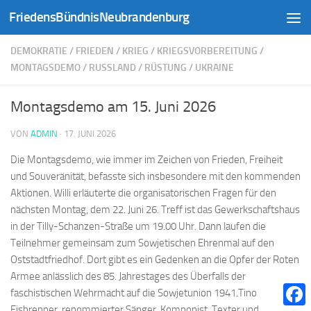
FriedensBündnisNeubrandenburg
Zum Inhalt springen
DEMOKRATIE
/
FRIEDEN
/
KRIEG
/
KRIEGSVORBEREITUNG
/
MONTAGSDEMO
/
RUSSLAND
/
RÜSTUNG
/
UKRAINE
Montagsdemo am 15. Juni 2026
VON
ADMIN
·
17. JUNI 2026
Die Montagsdemo, wie immer im Zeichen von Frieden, Freiheit
und Souveränität, befasste sich insbesondere mit den kommenden
Aktionen. Willi erläuterte die organisatorischen Fragen für den
nächsten Montag, dem 22. Juni 26. Treff ist das Gewerkschaftshaus
in der Tilly-Schanzen-Straße um 19.00 Uhr. Dann laufen die
Teilnehmer gemeinsam zum Sowjetischen Ehrenmal auf den
Oststadtfriedhof. Dort gibt es ein Gedenken an die Opfer der Roten
Armee anlässlich des 85. Jahrestages des Überfalls der
faschistischen Wehrmacht auf die Sowjetunion 1941.Tino
Eisbrenner, renommierter Sänger, Komponist, Texter und