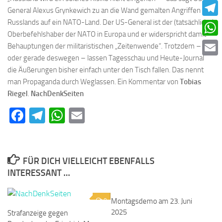
Faceb
General Alexus Grynkewich zu an die Wand gemalten Angriffen
Russlands auf ein NATO-Land. Der US-General ist der (tatsächliche)
Teleg
Oberbefehlshaber der NATO in Europa und er widerspricht damit
What
Behauptungen der militaristischen „Zeitenwende“. Trotzdem –
oder gerade deswegen – lassen Tagesschau und Heute-Journal
Email
die Äußerungen bisher einfach unter den Tisch fallen. Das nennt
man Propaganda durch Weglassen. Ein Kommentar von
Tobias
Riegel
.
NachDenkSeiten
Facebook
Telegram
WhatsApp
Email
FÜR DICH VIELLEICHT EBENFALLS
INTERESSANT …
0
Montagsdemo am 23. Juni
0
2025
Strafanzeige gegen