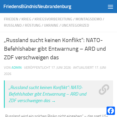
FriedensBündnisNeubrandenburg
Zum Inhalt springen
FRIEDEN
/
KRIEG
/
KRIEGSVORBEREITUNG
/
MONTAGSDEMO
/
RUSSLAND
/
RÜSTUNG
/
UKRAINE
/
UNCATEGORIZED
„Russland sucht keinen Konflikt“: NATO-
Befehlshaber gibt Entwarnung – ARD und
ZDF verschweigen das
VON
ADMIN
· VERÖFFENTLICHT
17. JUNI 2026
· AKTUALISIERT
17. JUNI
2026
„Russland sucht keinen Konflikt“: NATO-
Befehlshaber gibt Entwarnung – ARD und
ZDF verschweigen das →
„Russland wird ein solches Risiko nicht eingehen“ – das sagt US-