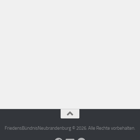
FriedensBündnisNeubrandenburg © 2026. Alle Rechte vorbehalten.