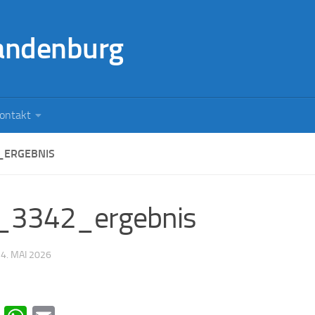
andenburg
ontakt
_ERGEBNIS
_3342_ergebnis
·
4. MAI 2026