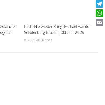
Faceb
Teleg
What
deskanzler
0
Buch: Nie wieder Krieg! Michael von der
0
Email
gsgefahr
Schulenburg Brüssel, Oktober 2025
5. NOVEMBER 2025