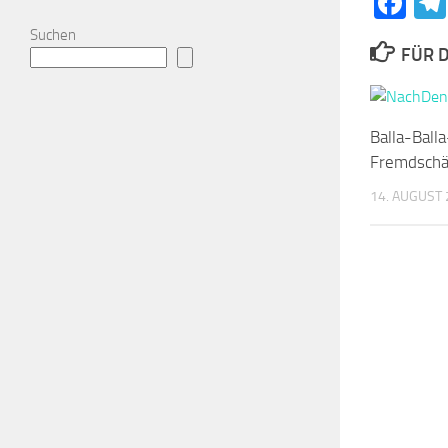
Fa
Suchen
FÜR D
Balla-Bal
Fremdschä
14. AUGUST