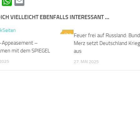
cebook
Telegram
WhatsApp
Email
ICH VIELLEICHT EBENFALLS INTERESSANT …
0
Feuer frei auf Russland: Bun
la-Appeasement –
Merz setzt Deutschland Krie
men mit dem SPIEGEL
aus
 2025
27. MAI 2025