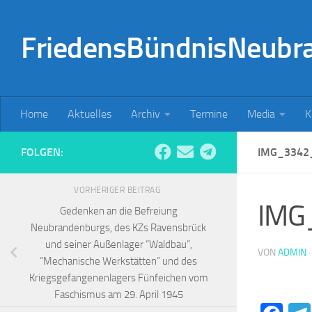
Zum Inhalt springen
FriedensBündnisNeubr
Home
Aktuelles
Archiv
Termine
Media
K
FOLGEN:
IMG_3342
VORHERIGER BEITRAG
IMG
Gedenken an die Befreiung
Neubrandenburgs, des KZs Ravensbrück
und seiner Außenlager “Waldbau”,
VON
ADMIN
“Mechanische Werkstätten” und des
Kriegsgefangenenlagers Fünfeichen vom
Faschismus am 29. April 1945