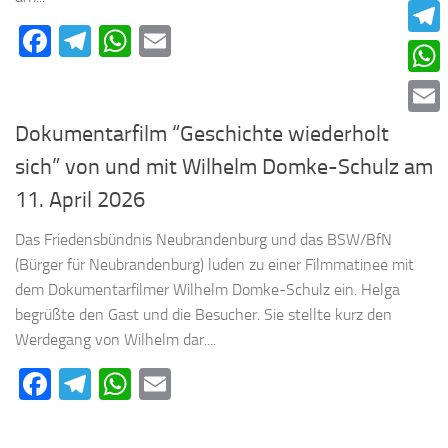
Faceb
Facebook
Telegram
WhatsApp
Email
Teleg
What
Email
Dokumentarfilm “Geschichte wiederholt
sich” von und mit Wilhelm Domke-Schulz am
11. April 2026
Das Friedensbündnis Neubrandenburg und das BSW/BfN
(Bürger für Neubrandenburg) luden zu einer Filmmatinee mit
dem Dokumentarfilmer Wilhelm Domke-Schulz ein. Helga
begrüßte den Gast und die Besucher. Sie stellte kurz den
Werdegang von Wilhelm dar....
Facebook
Telegram
WhatsApp
Email