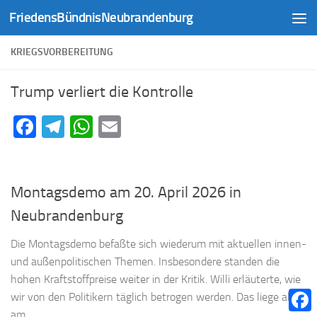
FriedensBündnisNeubrandenburg
Zum Inhalt springen
KRIEGSVORBEREITUNG
Trump verliert die Kontrolle
Facebook
Telegram
WhatsApp
Email
Montagsdemo am 20. April 2026 in
Neubrandenburg
Die Montagsdemo befaßte sich wiederum mit aktuellen innen-
und außenpolitischen Themen. Insbesondere standen die
hohen Kraftstoffpreise weiter in der Kritik. Willi erläuterte, wie
wir von den Politikern täglich betrogen werden. Das liege alles
am...