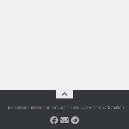
FriedensBündnisNeubrandenburg © 2026. Alle Rechte vorbehalten.