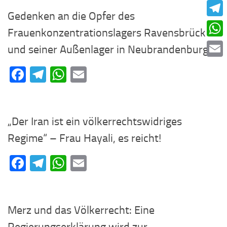
Faceb
Gedenken an die Opfer des
Teleg
Frauenkonzentrationslagers Ravensbrück
What
und seiner Außenlager in Neubrandenburg
Email
Facebook
Telegram
WhatsApp
Email
„Der Iran ist ein völkerrechtswidriges
Regime“ – Frau Hayali, es reicht!
Facebook
Telegram
WhatsApp
Email
Merz und das Völkerrecht: Eine