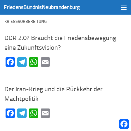
FriedensBündnisNeubrandenburg
Zum Inhalt springen
KRIEGSVORBEREITUNG
DDR 2.0? Braucht die Friedensbewegung
eine Zukunftsvision?
Facebook
Telegram
WhatsApp
Email
Der Iran-Krieg und die Rückkehr der
Machtpolitik
Facebook
Telegram
WhatsApp
Email