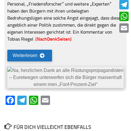
Face
Personal, „Friedensforscher“ und weitere „Experten“
haben den Bürgern mit ihren unbelegten
Tele
Bedrohungslügen eine solche Angst eingejagt, dass diese
angeblich einer Politik zustimmen, die direkt gegen die
What
eigenen Interessen gerichtet ist. Ein Kommentar von
Emai
Tobias Riegel.
(NachDenkSeiten)
Weiterlesen
Facebook
Telegram
WhatsApp
Email
FÜR DICH VIELLEICHT EBENFALLS