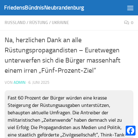
FriedensBündnisNeubrandenburg
Zum Inhalt springen
RUSSLAND
/
RÜSTUNG
/
UKRAINE
0
Na, herzlichen Dank an alle
Rüstungspropagandisten – Euretwegen
unterwerfen sich die Bürger massenhaft
einem irren „Fünf-Prozent-Ziel“
VON
ADMIN
·
6. JUNI 2025
Fast 60 Prozent der Bürger würden eine krasse
Steigerung der Rüstungsausgaben unterstützen,
behaupten aktuelle Umfragen. Die Antreiber der
militaristischen „Zeitenwende“ haben demnach viel zu
viel Erfolg: Die Propagandisten aus Medien und Politik,
eine staatlich geförderte „Zivilgesellschaft“, Think-Tank-