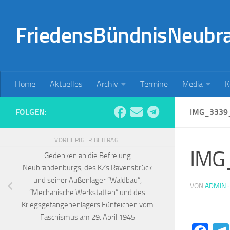
Zum Inhalt springen
FriedensBündnisNeubr
Home
Aktuelles
Archiv
Termine
Media
K
FOLGEN:
IMG_3339
VORHERIGER BEITRAG
IMG
Gedenken an die Befreiung
Neubrandenburgs, des KZs Ravensbrück
und seiner Außenlager “Waldbau”,
VON
ADMIN
“Mechanische Werkstätten” und des
Kriegsgefangenenlagers Fünfeichen vom
Faschismus am 29. April 1945