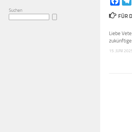
Fa
Suchen
FÜR D
Liebe Vete
zukünftige
15. JUNI 202