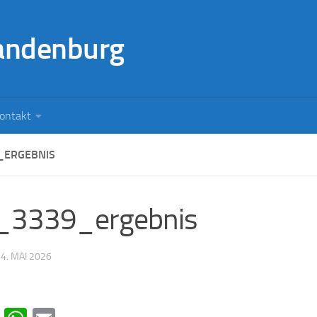
andenburg
ontakt
_ERGEBNIS
_3339_ergebnis
·
4. MAI 2026