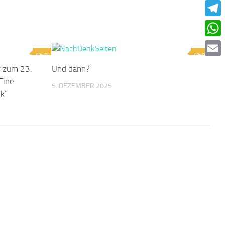
Faceb
Teleg
What
0
0
Email
r zum 23.
Und dann?
„Eine
5. DEZEMBER 2025
k“