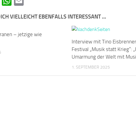
cebook
Telegram
WhatsApp
Email
ICH VIELLEICHT EBENFALLS INTERESSANT …
ranen – jetzige wie
0
Interview mit Tino Eisbrenne
Festival „Musik statt Krieg“: 
5
Umarmung der Welt mit Musi
1. SEPTEMBER 2025