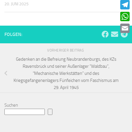
Faceb
20. JUNI 2025
Teleg
What
FOLGEN:
Email
VORHERIGER BEITRAG
Gedenken an die Befreiung Neubrandenburgs, des KZs
Ravensbrück und seiner Außenlager “Waldbau”,
“Mechanische Werkstätten” und des
Kriegsgefangenenlagers Fünfeichen vom Faschismus am
29. April 1945
Suchen