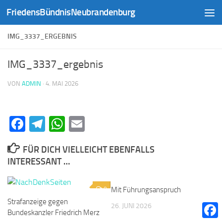
FriedensBündnisNeubrandenburg
Zum Inhalt springen
IMG_3337_ERGEBNIS
IMG_3337_ergebnis
VON
ADMIN
·
4. MAI 2026
Facebook
Telegram
WhatsApp
Email
FÜR DICH VIELLEICHT EBENFALLS
INTERESSANT …
0
Mit Führungsanspruch
Strafanzeige gegen
26. JUNI 2026
Bundeskanzler Friedrich Merz