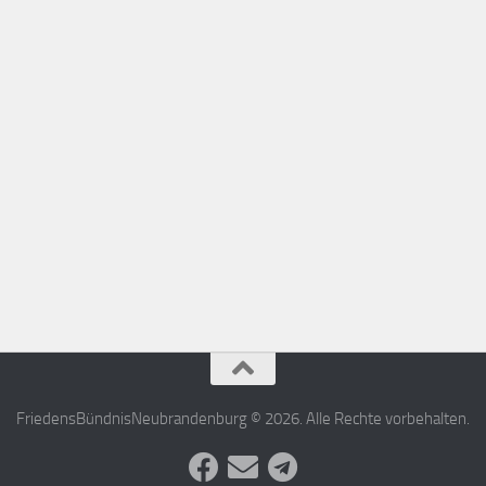
FriedensBündnisNeubrandenburg © 2026. Alle Rechte vorbehalten.