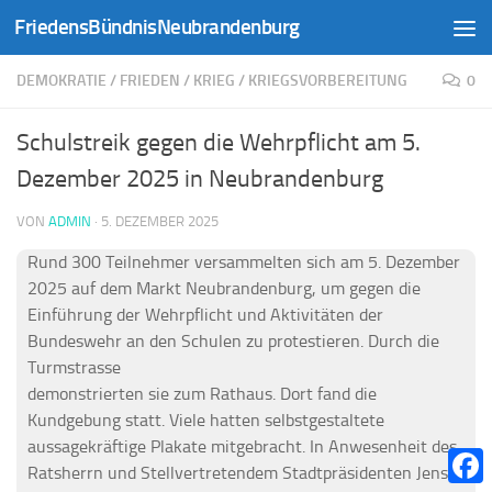
FriedensBündnisNeubrandenburg
Zum Inhalt springen
DEMOKRATIE
/
FRIEDEN
/
KRIEG
/
KRIEGSVORBEREITUNG
0
Schulstreik gegen die Wehrpflicht am 5.
Dezember 2025 in Neubrandenburg
VON
ADMIN
·
5. DEZEMBER 2025
Rund 300 Teilnehmer versammelten sich am 5. Dezember
2025 auf dem Markt Neubrandenburg, um gegen die
Einführung der Wehrpflicht und Aktivitäten der
Bundeswehr an den Schulen zu protestieren. Durch die
Turmstrasse
demonstrierten sie zum Rathaus. Dort fand die
Kundgebung statt. Viele hatten selbstgestaltete
aussagekräftige Plakate mitgebracht. In Anwesenheit des
Ratsherrn und Stellvertretendem Stadtpräsidenten Jens