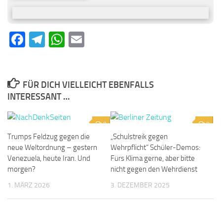
Facebook
Telegram
WhatsApp
Email
FÜR DICH VIELLEICHT EBENFALLS
INTERESSANT …
0
0
Trumps Feldzug gegen die
„Schulstreik gegen
neue Weltordnung – gestern
Wehrpflicht“ Schüler-Demos:
Venezuela, heute Iran. Und
Fürs Klima gerne, aber bitte
morgen?
nicht gegen den Wehrdienst
1. MÄRZ 2026
3. DEZEMBER 2025