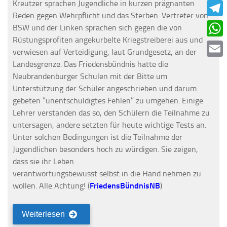
Kreutzer sprachen Jugendliche in kurzen prägnanten
Faceb
Reden gegen Wehrpflicht und das Sterben. Vertreter von
Teleg
BSW und der Linken sprachen sich gegen die von
Rüstungsprofiten angekurbelte Kriegstreiberei aus und
What
verwiesen auf Verteidigung, laut Grundgesetz, an der
Landesgrenze. Das Friedensbündnis hatte die
Email
Neubrandenburger Schulen mit der Bitte um
Unterstützung der Schüler angeschrieben und darum
gebeten “unentschuldigtes Fehlen” zu umgehen. Einige
Lehrer verstanden das so, den Schülern die Teilnahme zu
untersagen, andere setzten für heute wichtige Tests an.
Unter solchen Bedingungen ist die Teilnahme der
Jugendlichen besonders hoch zu würdigen. Sie zeigen,
dass sie ihr Leben
verantwortungsbewusst selbst in die Hand nehmen zu
wollen. Alle Achtung! (
FriedensBündnisNB
)
Weiterlesen