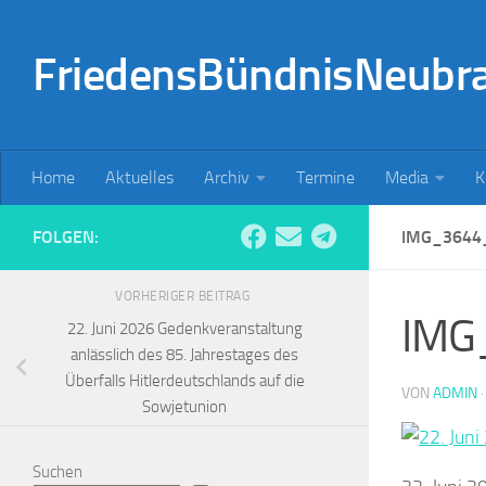
Zum Inhalt springen
FriedensBündnisNeubr
Home
Aktuelles
Archiv
Termine
Media
K
FOLGEN:
IMG_3644
VORHERIGER BEITRAG
IMG
22. Juni 2026 Gedenkveranstaltung
anlässlich des 85. Jahrestages des
Überfalls Hitlerdeutschlands auf die
VON
ADMIN
Sowjetunion
Suchen