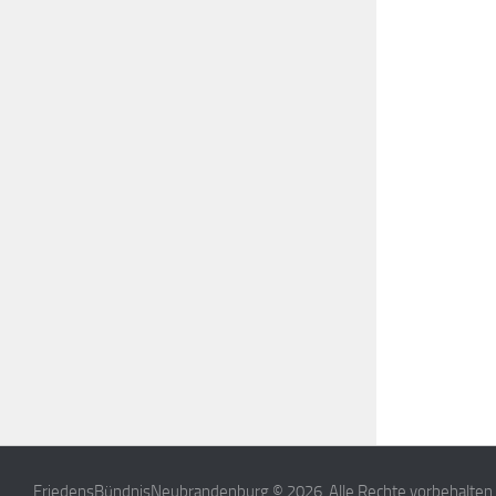
FriedensBündnisNeubrandenburg © 2026. Alle Rechte vorbehalten.