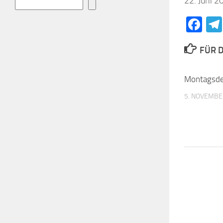
22. Juni 2
Fa
FÜR D
Montagsd
5. NOVEMBE