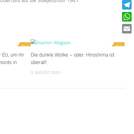
 Überfalls auf die Sowjetunion 1941
Faceb
Teleg
What
Email
0
0
EU, um ihr
Die dunkle Wolke – oder: Hiroshima ist
mords in
überall!
5. AUGUST 2025