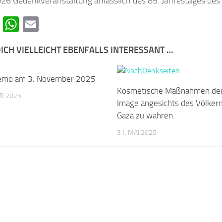
026 Gedenkveranstaltung anlässlich des 85. Jahrestages des
cebook
Telegram
WhatsApp
Email
ICH VIELLEICHT EBENFALLS INTERESSANT …
emo am 3. November 2025
0
Kosmetische Maßnahmen der 
R 2025
Image angesichts des Völker
Gaza zu wahren
31. MAI 2025