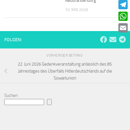
Neubrandenburg
Faceb
10. MAI 2026
Teleg
What
Email
FOLGEN:
VORHERIGER BEITRAG
22. Juni 2026 Gedenkveranstaltung anlässlich des 85.
Jahrestages des Überfalls Hitlerdeutschlands auf die
Sowjetunion
Suchen