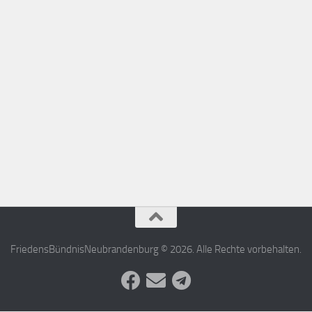
FriedensBündnisNeubrandenburg © 2026. Alle Rechte vorbehalten.