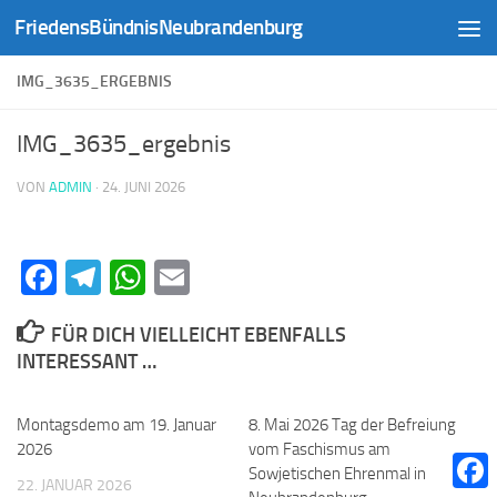
FriedensBündnisNeubrandenburg
Zum Inhalt springen
IMG_3635_ERGEBNIS
IMG_3635_ergebnis
VON
ADMIN
·
24. JUNI 2026
Facebook
Telegram
WhatsApp
Email
FÜR DICH VIELLEICHT EBENFALLS
INTERESSANT …
Montagsdemo am 19. Januar
0
8. Mai 2026 Tag der Befreiung
0
2026
vom Faschismus am
Sowjetischen Ehrenmal in
22. JANUAR 2026