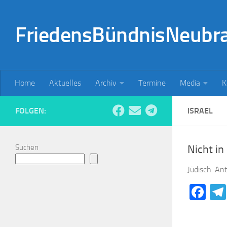
Zum Inhalt springen
FriedensBündnisNeubr
Home
Aktuelles
Archiv
Termine
Media
K
FOLGEN:
ISRAEL
Suchen
Nicht i
Jüdisch-Ant
Fa