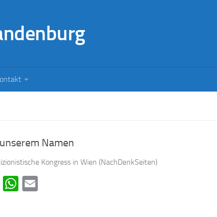
andenburg
ontakt
n unserem Namen
izionistische Kongress in Wien (NachDenkSeiten)
cebook
Telegram
WhatsApp
Email