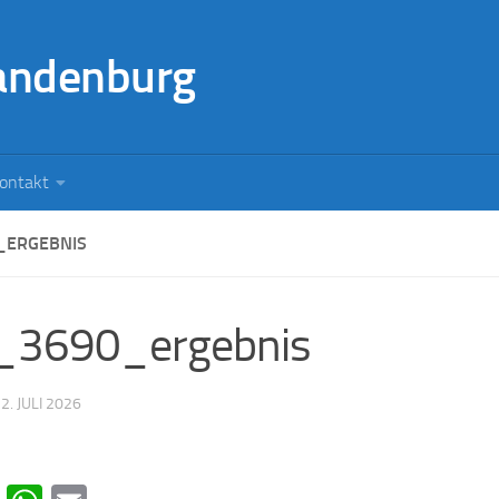
andenburg
ontakt
_ERGEBNIS
_3690_ergebnis
·
2. JULI 2026