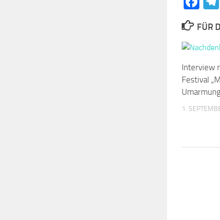
Fa
FÜR D
Interview 
Festival „M
Umarmung 
1. SEPTEMB