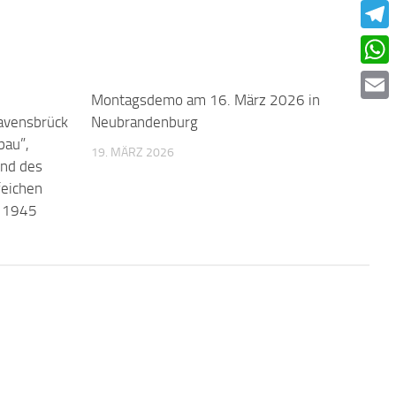
Faceb
Teleg
What
0
Montagsdemo am 16. März 2026 in
0
Email
avensbrück
Neubrandenburg
bau”,
19. MÄRZ 2026
und des
feichen
l 1945