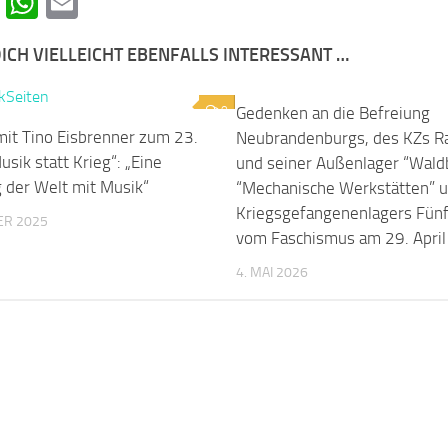
cebook
Telegram
WhatsApp
Email
ICH VIELLEICHT EBENFALLS INTERESSANT …
0
Gedenken an die Befreiung
mit Tino Eisbrenner zum 23.
Neubrandenburgs, des KZs R
usik statt Krieg“: „Eine
und seiner Außenlager “Wald
der Welt mit Musik“
“Mechanische Werkstätten” 
Kriegsgefangenenlagers Fün
ER 2025
vom Faschismus am 29. Apri
4. MAI 2026