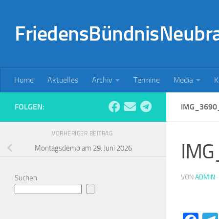
Zum Inhalt springen
FriedensBündnisNeubr
Home
Aktuelles
Archiv
Termine
Media
K
FOLGEN:
IMG_3690
VORHERIGER BEITRAG
IMG
Montagsdemo am 29. Juni 2026
VON
ADMIN
Suchen