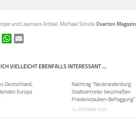
urope und Lawrows Artikel.
Michael Silnizki
Overton Magazin
cebook
Telegram
WhatsApp
Email
ICH VIELLEICHT EBENFALLS INTERESSANT …
es Deutschland,
0
Nachtrag “Neubrandenburg:
delndes Europa
Stadtvertreter beschließen
Friedenstauben-Beflaggung”
5
14. OKTOBER 2025