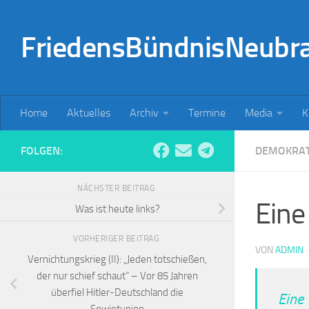
Zum Inhalt springen
FriedensBündnisNeubr
Home
Aktuelles
Archiv
Termine
Media
K
FOLGEN:
DEMOKRAT
NÄCHSTER BEITRAG
Eine
Was ist heute links?
VORHERIGER BEITRAG
VON
ADMIN
Vernichtungskrieg (II): „Jeden totschießen,
der nur schief schaut“ – Vor 85 Jahren
überfiel Hitler-Deutschland die
Eine
Sowjetunion