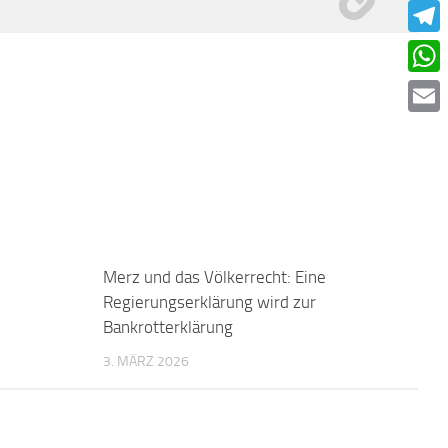
Faceb
Teleg
What
Email
0
Merz und das Völkerrecht: Eine
0
Regierungserklärung wird zur
Bankrotterklärung
3. MÄRZ 2026