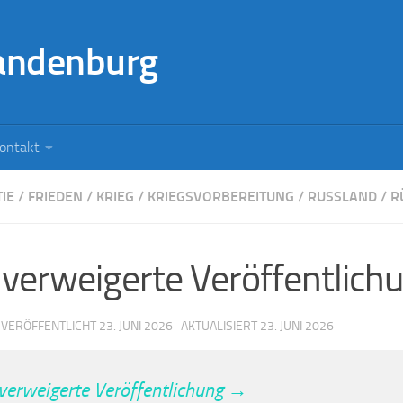
andenburg
ontakt
IE
/
FRIEDEN
/
KRIEG
/
KRIEGSVORBEREITUNG
/
RUSSLAND
/
R
 verweigerte Veröffentlich
· VERÖFFENTLICHT
23. JUNI 2026
· AKTUALISIERT
23. JUNI 2026
 verweigerte Veröffentlichung →