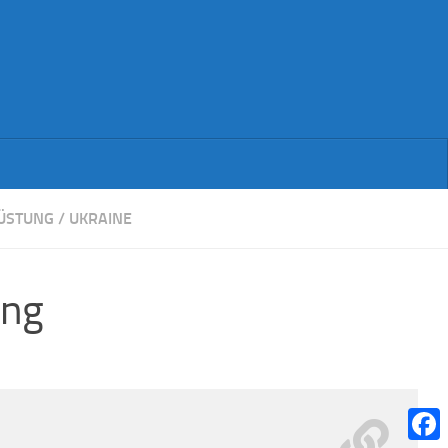
ÜSTUNG
/
UKRAINE
ung