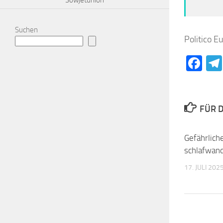
Suchen
Politico E
Fa
FÜR D
Gefährlich
schlafwan
17. JULI 202