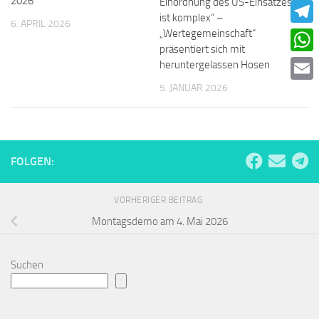
2026
Einordnung des US-Einsatzes
Faceb
ist komplex“ –
6. APRIL 2026
„Wertegemeinschaft“
Teleg
präsentiert sich mit
What
heruntergelassen Hosen
5. JANUAR 2026
Email
FOLGEN:
VORHERIGER BEITRAG
Montagsdemo am 4. Mai 2026
Suchen