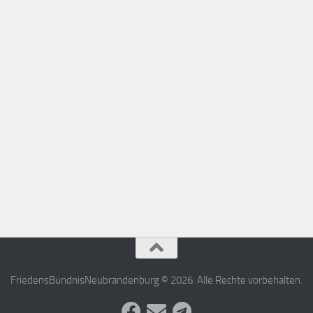
FriedensBündnisNeubrandenburg © 2026. Alle Rechte vorbehalten.