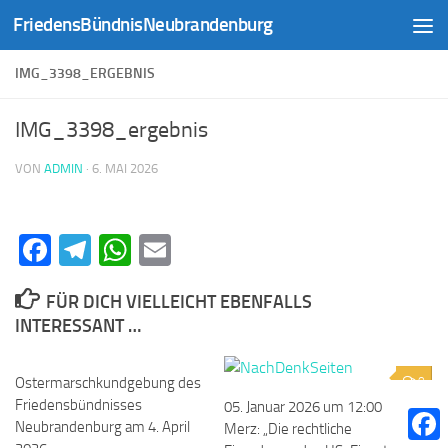
FriedensBündnisNeubrandenburg
Zum Inhalt springen
IMG_3398_ERGEBNIS
IMG_3398_ergebnis
VON
ADMIN
·
6. MAI 2026
Facebook
Telegram
WhatsApp
Email
FÜR DICH VIELLEICHT EBENFALLS
INTERESSANT …
Ostermarschkundgebung des
0
0
Friedensbündnisses
05. Januar 2026 um 12:00
Neubrandenburg am 4. April
Merz: „Die rechtliche