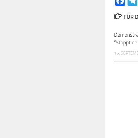
Fa
FÜR D
Demonstra
“Stoppt de
16. SEPTEM