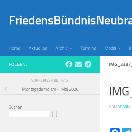
Zum Inhalt springen
FriedensBündnisNeubr
Home
Aktuelles
Archiv
Termine
Media
K
FOLGEN:
IMG_3387
VORHERIGER BEITRAG
IMG
Montagsdemo am 4. Mai 2026
VON
ADMIN
Suchen