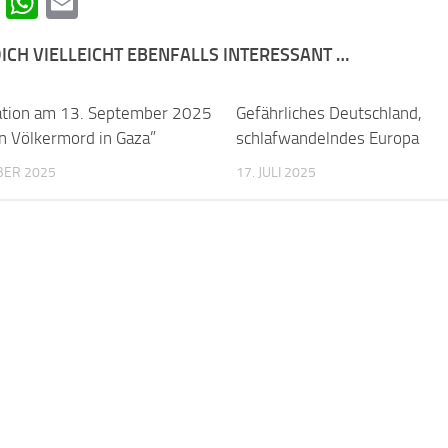
cebook
Telegram
WhatsApp
Email
ICH VIELLEICHT EBENFALLS INTERESSANT …
tion am 13. September 2025
0
Gefährliches Deutschland,
n Völkermord in Gaza”
schlafwandelndes Europa
BER 2025
17. JULI 2025