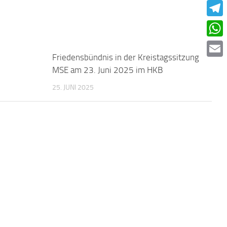
Faceb
Teleg
What
0
Friedensbündnis in der Kreistagssitzung
0
Email
MSE am 23. Juni 2025 im HKB
25. JUNI 2025