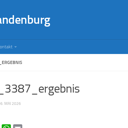
andenburg
ontakt
_ERGEBNIS
_3387_ergebnis
·
6. MAI 2026