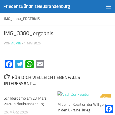
FriedensBündnisNeubrandenburg
Zum Inhalt springen
IMG_3380_ERGEBNIS
IMG_3380_ergebnis
VON
ADMIN
·
4. MAI 2026
Facebook
Telegram
WhatsApp
Email
FÜR DICH VIELLEICHT EBENFALLS
INTERESSANT …
Schilderdemo am 23. März
0
0
2026 in Neubrandenburg
Mit einer Koalition der Willigen
in den Ukraine-Krieg
26. MÄRZ 2026